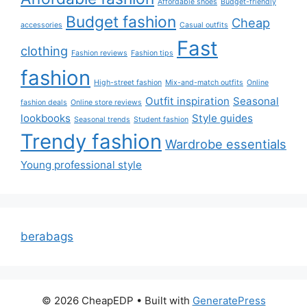
Affordable shoes
Budget-friendly
Budget fashion
Cheap
accessories
Casual outfits
Fast
clothing
Fashion reviews
Fashion tips
fashion
High-street fashion
Mix-and-match outfits
Online
Outfit inspiration
Seasonal
fashion deals
Online store reviews
lookbooks
Style guides
Seasonal trends
Student fashion
Trendy fashion
Wardrobe essentials
Young professional style
berabags
© 2026 CheapEDP
• Built with
GeneratePress